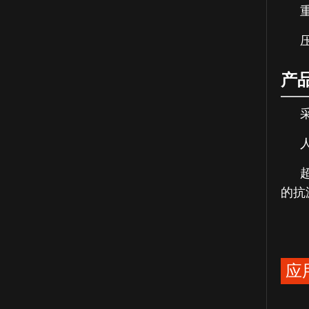
重
产
的抗
应