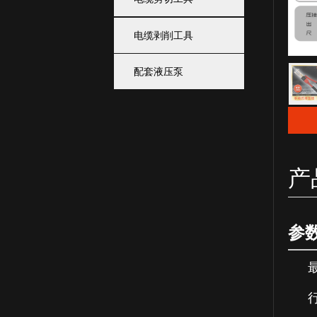
电缆剥削工具
配套液压泵
产
参