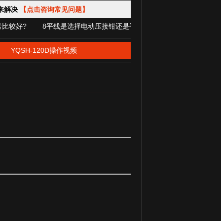
来解决
【点击咨询常见问题】
? 8平线是选择电动压接钳还是手动压接钳? 充电式电缆液压钳操作
YQSH-120D操作视频