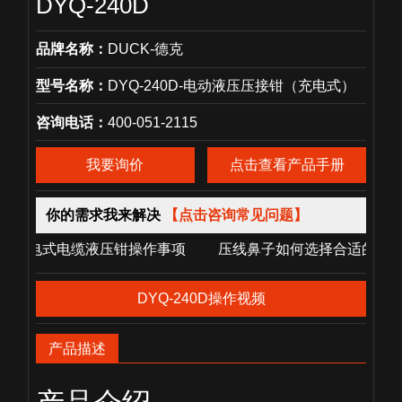
DYQ-240D
品牌名称：
DUCK-德克
型号名称：
DYQ-240D-电动液压压接钳（充电式）
咨询电话：
400-051-2115
我要询价
点击查看产品手册
你的需求我来解决
【点击咨询常见问题】
缆液压钳操作事项 压线鼻子如何选择合适的压接模具? 电动
DYQ-240D操作视频
产品描述