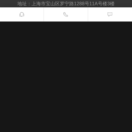
地址：上海市宝山区罗宁路1288号11A号楼3楼
电话：400-051-2115
上海长青电工实业有限公司
【上海长青德克电力科技有限公司】