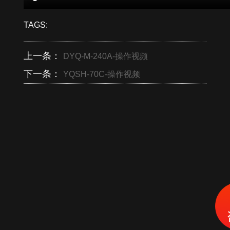
TAGS:
上一条：
DYQ-M-240A-操作视频
下一条：
YQSH-70C-操作视频