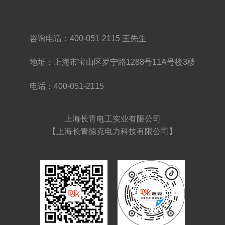
咨询电话：400-051-2115 王先生
地址：上海市宝山区罗宁路1288号11A号楼3楼
电话：400-051-2115
上海长青电工实业有限公司
【上海长青德克电力科技有限公司】